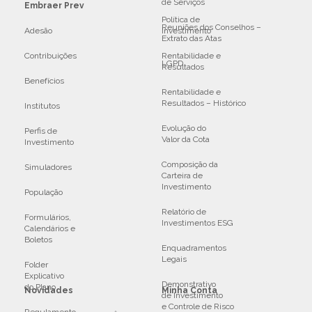
de Serviços
Embraer Prev
Política de
Reuniões dos Conselhos –
Adesão
Investimento
Extrato das Atas
Contribuições
Rentabilidade e
LGPD
Resultados
Benefícios
Rentabilidade e
Resultados – Histórico
Institutos
Evolução do
Perfis de
Valor da Cota
Investimento
Composição da
Simuladores
Carteira de
Investimento
População
Relatório de
Formulários,
Investimentos ESG
Calendários e
Boletos
Enquadramentos
Legais
Folder
Explicativo
Demonstrativo
do Plano
Novidades
Minha Conta
de Investimento
e Controle de Risco