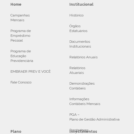
Home
Institucional
Campanhas
Histórico
Mensais
Órgãos
Programa de
Estatuários
Empréstimo
Pessoal
Documentos
Institucionais
Programa de
Educação
Relatórios Anuais
Previdenciária
Relatórios
EMBRAER PREV E VOCÊ
Atuariais
Fale Conosco
Demonstrações
Contábeis
Informações
Contábeis Mensais
PGA –
Plano de Gestão Administrativa
Prestadores
Plano
Investimentos