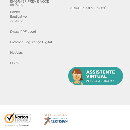
Regulamento
EMBRAER PREV E VOCÊ
do Plano
EMBRAER PREV E VOCÊ
Folder
Explicativo
do Plano
Dicas IRPF 2026
Dicas de Segurança Digital
Notícias
LGPD