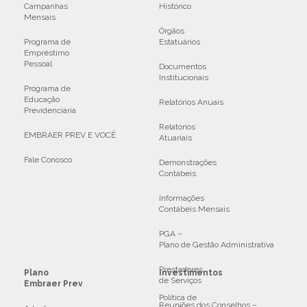
Campanhas
Histórico
Mensais
Órgãos
Programa de
Estatuários
Empréstimo
Pessoal
Documentos
Institucionais
Programa de
Educação
Relatórios Anuais
Previdenciária
Relatórios
EMBRAER PREV E VOCÊ
Atuariais
Fale Conosco
Demonstrações
Contábeis
Informações
Contábeis Mensais
PGA –
Plano de Gestão Administrativa
Prestadores
Plano
Investimentos
de Serviços
Embraer Prev
Política de
Reuniões dos Conselhos –