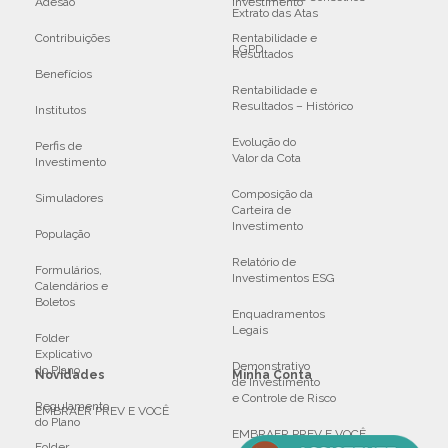
Adesão
Investimento
Extrato das Atas
Contribuições
Rentabilidade e
LGPD
Resultados
Benefícios
Rentabilidade e
Resultados – Histórico
Institutos
Evolução do
Perfis de
Valor da Cota
Investimento
Composição da
Simuladores
Carteira de
Investimento
População
Relatório de
Formulários,
Investimentos ESG
Calendários e
Boletos
Enquadramentos
Legais
Folder
Explicativo
Demonstrativo
do Plano
Novidades
Minha Conta
de Investimento
e Controle de Risco
Regulamento
EMBRAER PREV E VOCÊ
do Plano
EMBRAER PREV E VOCÊ
Folder